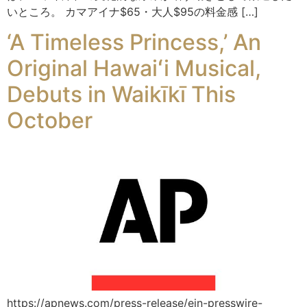
いところ。 カマアイナ$65・大人$95の料金感 […]
‘A Timeless Princess,’ An
Original Hawaiʻi Musical,
Debuts in Waikīkī This
October
https://apnews.com/press-release/ein-presswire-