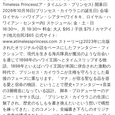
Timeless Princess(ア・タイムレス・プリンセス) 開幕日:
2026年10月16日(プリンセス・カイウラニの誕生日) 会場:
ロイヤル・ハワイアン・シアター(ワイキキ、ロイヤル・ハ
ワイアン・センター内) スケジュール: 金・土・日
16:30〜、月 19:30〜 料金: 大人 $95 / 子供 $75 / カマアイ
ナ(地元住民)$65 公式サイト:
www.atimelessprincess.com ストーリーは2023年に出版
されたオリジナル小説をベースにしたファンタジー・フィ
クションで、現代を生きる海兵隊員が魔法のような出会い
を通じて1898年のハワイ王国へとタイムスリップする物
語。1898年といえばハワイ王国が米国に併合された激動の
時代で、プリンセス・カイウラニが主権を守ろうとした最
後のフェーズに重なります。「マナ」が宿る聖なる品を巡
る愛と宿命の物語、ということで歴史+ファンタジー+音楽
の3層構造になっている設計。 脚本・プロデューサーのデ
ニー・ミヤサト氏は、「プリンセス・カイウラニの生涯に
魅了され、歴史のもしもを書き換えたいという想いで構想
を練ってきた」とのコメント。全編書き下ろしのオリジナ