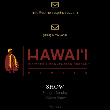
info@atimelessprincess.com
(808) 629-7458
SHOW
Friday – Sunday
4:30pm Show
Monday