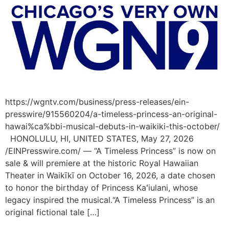
https://wgntv.com/business/press-releases/ein-
presswire/915560204/a-timeless-princess-an-original-
hawai%ca%bbi-musical-debuts-in-waikiki-this-october/
HONOLULU, HI, UNITED STATES, May 27, 2026
/EINPresswire.com/ — “A Timeless Princess” is now on
sale & will premiere at the historic Royal Hawaiian
Theater in Waikīkī on October 16, 2026, a date chosen
to honor the birthday of Princess Kaʻiulani, whose
legacy inspired the musical.“A Timeless Princess” is an
original fictional tale […]