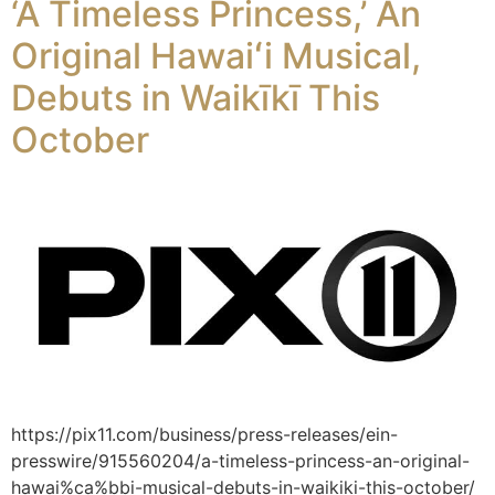
‘A Timeless Princess,’ An
Original Hawaiʻi Musical,
Debuts in Waikīkī This
October
https://pix11.com/business/press-releases/ein-
presswire/915560204/a-timeless-princess-an-original-
hawai%ca%bbi-musical-debuts-in-waikiki-this-october/