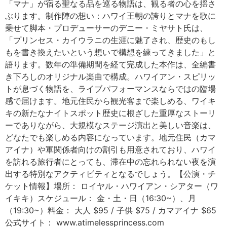
「マナ」が宿る聖なる品を巡る物語は、観る者の心を揺さ
ぶります。制作陣の想い：ハワイ王朝の誇りとマナを歌に
乗せて脚本・プロデューサーのデニー・ミヤサト氏は、
「プリンセス・カイウラニの生涯に魅了され、歴史のもし
もを書き換えたいという想いで構想を練ってきました」と
語ります。数年の準備期間を経て完成した本作は、全編書
き下ろしのオリジナル楽曲で構成。ハワイアン・スピリッ
トが息づく物語を、ライブパフォーマンスならではの臨場
感で届けます。地元住民から観光客まで楽しめる、ワイキ
キの新たなナイトスポット歴史に根ざした重厚なストーリ
ーでありながら、大規模なステージ演出と美しい音楽は、
どなたでも楽しめる内容になっています。地元住民（カマ
アイナ）や軍関係者向けの割引も用意されており、ハワイ
を訪れる旅行者にとっても、滞在中の忘れられない夜を演
出する特別なアクティビティとなるでしょう。【公演・チ
ケット情報】場所： ロイヤル・ハワイアン・シアター（ワ
イキキ）スケジュール： 金・土・日（16:30~）、月
（19:30~）料金： 大人 $95 / 子供 $75 / カマアイナ $65
公式サイト： www.atimelessprincess.com