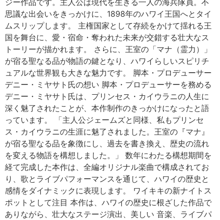
ジー作品です。主人公は現代を生きる一人の海兵隊員。不
思議な出会いをきっかけに、1898年のハワイ王国へとタイ
ムスリップします。 主権国家として存続をかけて揺れる王
国を舞台に、愛・宿命・奪われた未来が交錯する壮大なス
トーリーが描かれます。 さらに、王室の「マナ（霊力）」
が宿る聖なる品が物語の鍵となり、ハワイらしいスピリチ
ュアルな世界観も大きな魅力です。 脚本・プロデューサー
デニー・ミヤサト氏の想い 脚本・プロデューサーを務める
デニー・ミヤサト氏は、プリンセス・カイウラニの人生に
深く魅了されたことが、本作制作のきっかけになったと語
っています。 「主人公ジェームズと同様、私もプリンセ
ス・カイウラニの生涯に魅了されました。王室の『マナ』
が宿る聖なる品を象徴にし、過去を書き換え、歴史の流れ
を変える物語を構想しました。」 数年にわたる構想期間を
経て完成した本作は、全編オリジナル楽曲で構成されてお
り、歌とライブパフォーマンスを通じて、ハワイの歴史と
感情をダイナミックに表現します。 ワイキキの新ナイトス
ポットとして注目 本作は、ハワイの歴史に根ざした作品で
ありながら、壮大なステージ演出、美しい 音楽、ライブパ