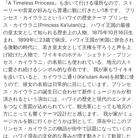
『A Timeless Princess』も歩いて行ける場所なので、スト
ーリーや音楽が好みなら普通に観に行きたい1本です。 プリ
ンセス・カイウラニというハワイの歴史テーマ プリンセ
ス・カイウラニ(Princess Ka’iulani)は、ハワイ王国の最後
の皇太女として知られる歴史上の人物。1875年10月16日生
まれ、1899年に23歳で病没。ハワイ王国が米国に併合され
る激動の時代に、若き皇太女として主権を守ろうと声を上
げ続けた人物で、ワイキキのホテル「シェラトン・プリン
セス・カイウラニ」の名前にも使われている、地元の人々
に愛され続けるシンボル的な存在です。 我が家もワイキキ
を歩いていると、カイウラニ通り(Ka’iulani Ave)を頻繁に使
うので、彼女の名前は日常的に目にしています。プリンセ
ス・カイウラニの誕生日に合わせて新作ミュージカルが初
演されるという演出には、ハワイの歴史と現代のエンタメ
をつなぐ意図が込められていて、観光客にとっても地元の
方にとっても響くテーマ設計だと感じます。 我が家がミュ
ージカルを観に行くかどうかは別として、滞在中にこのプ
リンセス・カイウラニの物語が街中で話題になっていくの
は、ハワイ滞在の文化的な厚みが増す動きとして歓迎した