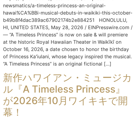
newsmatics/a-timeless-princess-an-original-
hawai%CA%BBi-musical-debuts-in-waikiki-this-october-
b49b8f4dac389ac67902174b2e884251 HONOLULU,
HI, UNITED STATES, May 28, 2026 / EINPresswire.com /
— “A Timeless Princess” is now on sale & will premiere
at the historic Royal Hawaiian Theater in Waikīkī on
October 16, 2026, a date chosen to honor the birthday
of Princess Kaʻiulani, whose legacy inspired the musical.
“A Timeless Princess” is an original fictional […]
新作ハワイアン・ミュージカ
ル『A Timeless Princess』
が2026年10月ワイキキで開
幕！