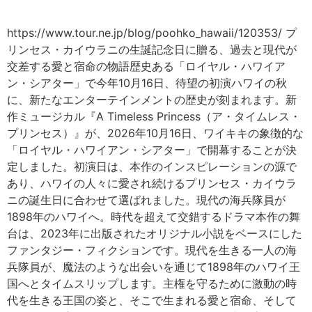
https://www.tour.ne.jp/blog/poohko_hawaii/120353/ プ
リンセス・カイウラニの生誕記念日に贈る、過去と現代が
交差する愛と宿命の物語歴史ある「ロイヤル・ハワイア
ン・シアター」で今年10月16日、待望の初演ハワイの秋
に、新たなエンターテインメントの歴史が刻まれます。新
作ミュージカル『A Timeless Princess（ア・タイムレス・
プリンセス）』が、2026年10月16日、ワイキキの象徴的な
「ロイヤル・ハワイアン・シアター」で開幕することが決
定しました。初演日は、本作のインスピレーションの源で
あり、ハワイの人々に愛され続けるプリンセス・カイウラ
ニの誕生日に合わせて選ばれました。現代の海兵隊員が
1898年のハワイへ。時代を超えて交錯するドラマ本作の舞
台は、2023年に出版されたオリジナル小説をベースにした
ファンタジー・フィクションです。現代を生きる一人の海
兵隊員が、魔法のような出会いを通じて1898年のハワイ王
国へとタイムスリップします。主権を守るために激動の時
代を生きる王国の姿と、そこで生まれる愛と宿命、そして