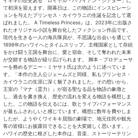
イキキの歴史ある「ロイヤル・ハワイアン・シアター」に
て初演を迎えます。開幕日は、この物語にインスピレーシ
ョンを与えたプリンセス・カイウラニの生誕を記念して選
ばれました。 A Timeless Princess』は、2023年に出版さ
れたオリジナル小説を舞台化したフィクション作品です。
現代を生きる一人の海兵隊員が、不思議な出会いを通じて
1898年のハワイへとタイムスリップ。主権国家として存続
をかけ闘う王国を舞台に、愛と宿命、そして奪われた未来
が交錯する物語が繰り広げられます。 脚本・プロデューサ
ーを務めるデニー・ミヤサト氏は次のように述べていま
す。「本作の主人公ジェームズと同様、私もプリンセス・
カイウラニの生涯に深く魅了されました。その想いから、
王室の『マナ（霊力）』が宿る聖なる品を物語の象徴と
し、過去を書き換え、歴史の流れを変える物語を構想しま
した。この物語を伝えるには、歌とライブパフォーマンス
が最もふさわしいと感じています。構想に数年を費やしま
したが、ようやくワイキキ屈指の劇場で、地元住民や観光
客の皆様にお披露目できることを大変嬉しく思います。」
ハワイの歴史に根ざした本作は、音楽、ストーリーテリン