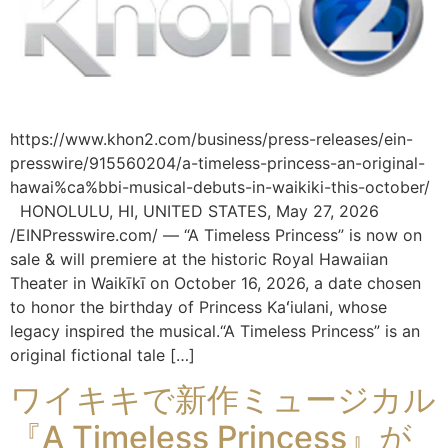
https://www.khon2.com/business/press-releases/ein-
presswire/915560204/a-timeless-princess-an-original-
hawai%ca%bbi-musical-debuts-in-waikiki-this-october/
HONOLULU, HI, UNITED STATES, May 27, 2026
/EINPresswire.com/ — “A Timeless Princess” is now on
sale & will premiere at the historic Royal Hawaiian
Theater in Waikīkī on October 16, 2026, a date chosen
to honor the birthday of Princess Kaʻiulani, whose
legacy inspired the musical.“A Timeless Princess” is an
original fictional tale […]
ワイキキで新作ミュージカル
『A Timeless Princess』が