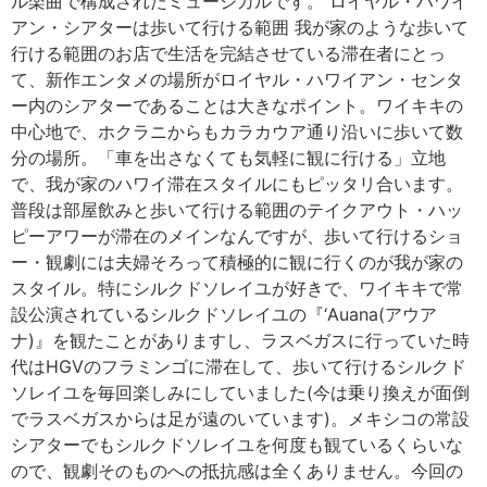
ル楽曲で構成されたミュージカルです。 ロイヤル・ハワイ
アン・シアターは歩いて行ける範囲 我が家のような歩いて
行ける範囲のお店で生活を完結させている滞在者にとっ
て、新作エンタメの場所がロイヤル・ハワイアン・センタ
ー内のシアターであることは大きなポイント。ワイキキの
中心地で、ホクラニからもカラカウア通り沿いに歩いて数
分の場所。「車を出さなくても気軽に観に行ける」立地
で、我が家のハワイ滞在スタイルにもピッタリ合います。
普段は部屋飲みと歩いて行ける範囲のテイクアウト・ハッ
ピーアワーが滞在のメインなんですが、歩いて行けるショ
ー・観劇には夫婦そろって積極的に観に行くのが我が家の
スタイル。特にシルクドソレイユが好きで、ワイキキで常
設公演されているシルクドソレイユの『‘Auana(アウア
ナ)』を観たことがありますし、ラスベガスに行っていた時
代はHGVのフラミンゴに滞在して、歩いて行けるシルクド
ソレイユを毎回楽しみにしていました(今は乗り換えが面倒
でラスベガスからは足が遠のいています)。メキシコの常設
シアターでもシルクドソレイユを何度も観ているくらいな
ので、観劇そのものへの抵抗感は全くありません。今回の