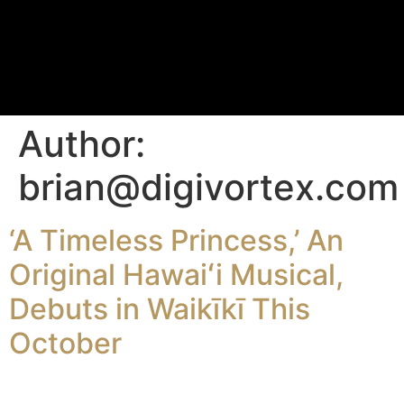
Author:
brian@digivortex.com
‘A Timeless Princess,’ An
Original Hawaiʻi Musical,
Debuts in Waikīkī This
October