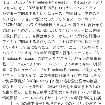
ミュージカル『A Timeless Princess(ア・タイムレス・プリ
ンセス)』が、2026年10月16日にロイヤル・ハワイアン・
シアターで開幕するというニュース。初演日は、本作のイ
ンスピレーションの源となったプリンセス・カイウラニ
(1875-1899、ハワイ王国最後の皇太女)の誕生日に合わせて
選ばれたとのこと。我が家は歩いて行けるショーには夫婦
で観に行きます。今回はホクラニから歩いて行ける範囲の
ワイキキで開幕する新作なので、これは滞在中に観に行き
たい1本として気になるニュースです。 ニュースのあらまし
ハワイ・ワイキキで今年10月開幕！新作ミュージカル『A
Timeless Princess』の魅力と見どころ | ハワイ最新情報満
載！プーコのハワイサイト ハワイ・ワイキキで今年10月開
幕！新作ミュージカル『A Timeless Princess』の魅力と見
どころ。王女カイウラニの生涯に触発された本作は、現代
の海兵隊員が1898年のハワイへ迷い込む愛と宿命の物語。
聖なる「マナ」を象徴に、激動の歴史を全編書き下ろしの
名曲で描く。伝統ある劇場で歴史のIFを体感！ ハワイ最新
情報満載！プーコのハワイサイト ハワイの最新情報をお届
け！ | 公演の基本情報を整理すると次のとおり: 公演名: A