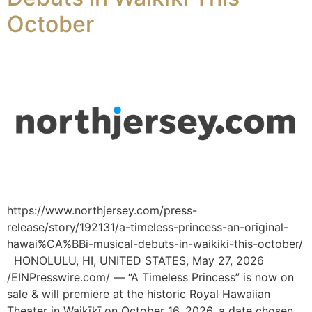
October
https://www.northjersey.com/press-
release/story/192131/a-timeless-princess-an-original-
hawai%CA%BBi-musical-debuts-in-waikiki-this-october/
HONOLULU, HI, UNITED STATES, May 27, 2026
/EINPresswire.com/ — “A Timeless Princess” is now on
sale & will premiere at the historic Royal Hawaiian
Theater in Waikīkī on October 16, 2026, a date chosen